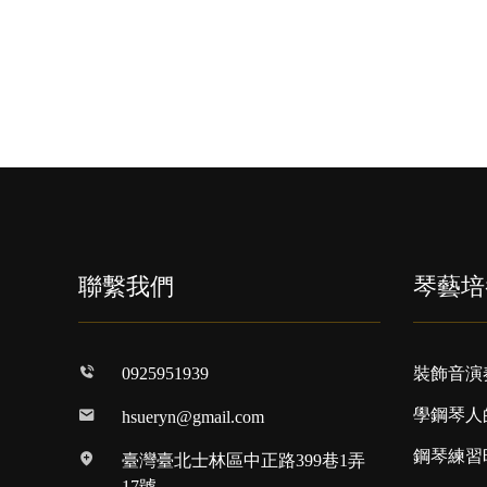
聯繫我們
琴藝培
0925951939
裝飾音演
學鋼琴人
hsueryn@gmail.com
鋼琴練習
臺灣臺北士林區中正路399巷1弄
17號